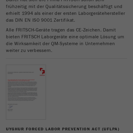
frühzeitig mit der Qualitätssicherung beschäftigt und
Dieses Cookie ist das Besucherquellen Cookie. Es
erhielt 1994 als einer der ersten Laborgerätehersteller
beinhaltet alle Besucherquellen Informationen
das DIN EN ISO 9001 Zertifikat.
des aktuellen Besuches, auch Informationen
welche über Kampagnen Tracking-Parameter
Alle FRITSCH-Geräte tragen das CE-Zeichen. Damit
übergeben wurden. Ebenfalls speichert dieses
bieten FRITSCH Laborgeräte eine optimale Lösung um
Cookie ab, ob die Besucherquelle des letztes
die Wirksamkeit der QM-Systeme in Unternehmen
Besuches anderst war als die aktuelle. Wenn
weiter zu verbessern.
Zweck
keine Informationen zur Besucherquelle ermittelt
werden können so wird das Cookie nicht
abgeändert. Auf diesem Wege kann Google
Analytics Besucherinformationen wie Conversions
und E-Commerce Transaktionen einer
Besucherquelle zuordnen. Das Cookie enthält
keine historischen Informationen über
vergangene Besucherquellen.
Laufzeit
6 Monate
Name
_ga
UYGHUR FORCED LABOR PREVENTION ACT (UFLPA)