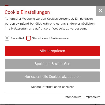
Toggle
✕
Cookie Einstellungen
navigat
Auf unserer Webseite werden Cookies verwendet. Einige davon
werden zwingend benötigt, während es uns andere ermöglichen,
Ihre Nutzererfahrung auf unserer Webseite zu verbessern.
QUALITÄT MADE
Essentiell
Statistik und Performance
IN GERMANY
Alle akzeptieren
Speichern & schließen
Technischer Leiter
Juri Dinges
Nur essentielle Cookies akzeptieren
FRITSCH GmbH - Mahlen und Messen
Weitere Informationen anzeigen
Industriestraße 8
Essentiell
55743 Idar-Oberstein
Essentielle Cookies werden für grundlegende Funktionen der
Datenschutz
|
Impressum
Previous
Ne
Webseite benötigt. Dadurch ist gewährleistet, dass die Webseite
Fon
+49 67 84 70 0