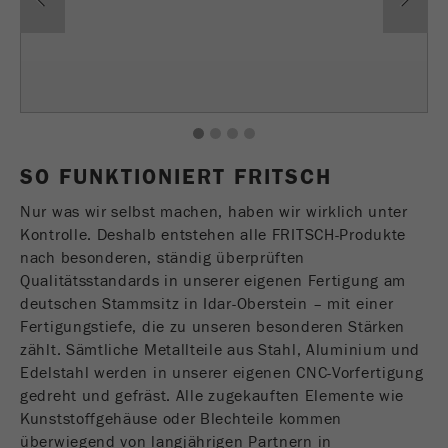
einwandfrei funktioniert.
Name
fe_typo_user
Cookie-Informationen anzeigen
Anbieter
TYPO3
Statistik und Performance
Dieser Cookie ist ein Standard-Session-Cookie
1
2
3
4
Name
__utma
Cookie-Informationen anzeigen
von TYPO3. Er speichert bei einem Benutzer-
Zweck
SO FUNKTIONIERT FRITSCH
Login für einen geschlossenen Bereich die
Anbieter
google
eingegebenen Zugangsdaten.
Nur was wir selbst machen, haben wir wirklich unter
In diesem Cookie werden die Hauptinformationen
Kontrolle. Deshalb entstehen alle FRITSCH-Produkte
Laufzeit
Ende der Sitzung
abgespeichert um Besucher zu tracken. In
nach besonderen, ständig überprüften
diesem Cookie werden eine eindeutige Besucher-
Qualitätsstandards in unserer eigenen Fertigung am
Name
be_typo_user
ID, das Datum und die Zeit des ersten Besuches,
deutschen Stammsitz in Idar-Oberstein – mit einer
Zweck
der Zeitpunkt zu welchem der aktive Besuch
Fertigungstiefe, die zu unseren besonderen Stärken
Anbieter
TYPO3
gestartet wird sowie die Anzahl aller Besucher
zählt. Sämtliche Metallteile aus Stahl, Aluminium und
welche ein eindeutiger Besucher auf der
Edelstahl werden in unserer eigenen CNC-Vorfertigung
Dieser Cookie teilt der Webseite mit, ob ein
Webseite gemacht hat.
gedreht und gefräst. Alle zugekauften Elemente wie
Zweck
Besucher im Typo3-Backend angemeldet ist und
Kunststoffgehäuse oder Blechteile kommen
die Rechte besitzt diese zu verwalten.
Laufzeit
2 Jahre
überwiegend von langjährigen Partnern in