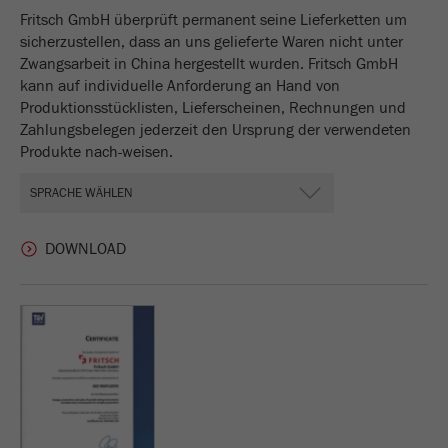
Fritsch GmbH überprüft permanent seine Lieferketten um
Anbieter
Google Tag Manager Google
sicherzustellen, dass an uns gelieferte Waren nicht unter
Zwangsarbeit in China hergestellt wurden. Fritsch GmbH
Registriert eine eindeutige ID, die verwendet wird,
kann auf individuelle Anforderung an Hand von
Zweck
um statistische Daten dazu, wie der Besucher die
Produktionsstücklisten, Lieferscheinen, Rechnungen und
Website nutzt, zu generieren.
Zahlungsbelegen jederzeit den Ursprung der verwendeten
Produkte nach-weisen.
Laufzeit
2 Jahre
Name
_gid
Anbieter
google
Wird von Google Analytics verwendet, um die
Zweck
Anforderungsrate einzuschränken.
Laufzeit
1 Tag
Name
_ym_d