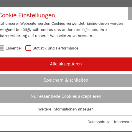
Partner-Logi
Cookie Einstellungen
Auf unserer Webseite werden Cookies verwendet. Einige davon werden
zwingend benötigt, während es uns andere ermöglichen, Ihre
ESSUNG
SERVICE
ÜBER UNS
AKTUELL
KONTAKT
Nutzererfahrung auf unserer Webseite zu verbessern.
Essentiell
Statistik und Performance
LE
Alle akzeptieren
UNG UND -
Speichern & schließen
Nur essentielle Cookies akzeptieren
Weitere Informationen anzeigen
Essentiell
ANW
Essentielle Cookies werden für grundlegende Funktionen der Webseite
Datenschutz
|
Impressu
benötigt. Dadurch ist gewährleistet, dass die Webseite einwandfrei
VIR