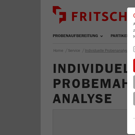
PROBENAUFBEREITUNG
PARTIKELM
/
/
Home
Service
Individuelle Probenanalyse
INDIVIDUEL
PROBEMAHL
ANALYSE