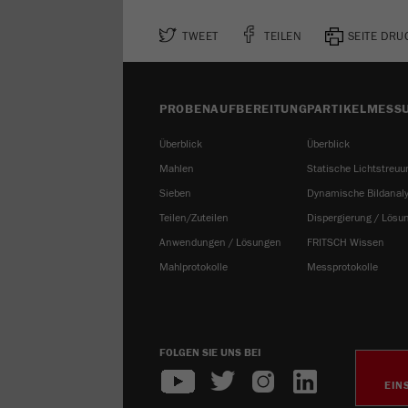
TWEET
TEILEN
SEITE DR
PROBENAUFBEREITUNG
PARTIKELMESS
Überblick
Überblick
Mahlen
Statische Lichtstreuu
Sieben
Dynamische Bildanal
Teilen/Zuteilen
Dispergierung / Lösu
Anwendungen / Lösungen
FRITSCH Wissen
Mahlprotokolle
Messprotokolle
FOLGEN SIE UNS BEI
EIN