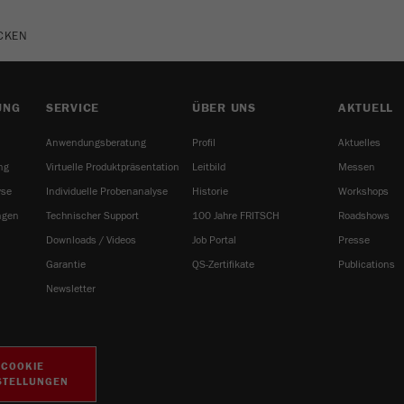
beinhaltet alle Besucherquellen Informationen des
aktuellen Besuches, auch Informationen welche über
UCKEN
Kampagnen Tracking-Parameter übergeben wurden.
Ebenfalls speichert dieses Cookie ab, ob die
Besucherquelle des letztes Besuches anderst war als die
Zweck
aktuelle. Wenn keine Informationen zur Besucherquelle
UNG
SERVICE
ÜBER UNS
AKTUELL
ermittelt werden können so wird das Cookie nicht
Anwendungsberatung
Profil
Aktuelles
abgeändert. Auf diesem Wege kann Google Analytics
Besucherinformationen wie Conversions und E-Commerce
ng
Virtuelle Produktpräsentation
Leitbild
Messen
Transaktionen einer Besucherquelle zuordnen. Das Cookie
yse
Individuelle Probenanalyse
Historie
Workshops
enthält keine historischen Informationen über vergangene
ngen
Technischer Support
100 Jahre FRITSCH
Roadshows
Besucherquellen.
Downloads / Videos
Job Portal
Presse
Laufzeit
6 Monate
Garantie
QS-Zertifikate
Publications
Newsletter
Name
_ga
Anbieter
Google Tag Manager Google
COOKIE
STELLUNGEN
Registriert eine eindeutige ID, die verwendet wird, um