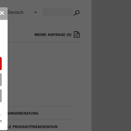
n
✕
MEINE ANFRAGE
(
0
)
ENDUNGSBERATUNG
m
TUELLE PRODUKTPRÄSENTATION