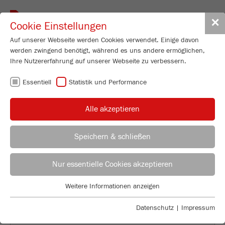
Toggle
✕
Cookie Einstellungen
navigat
Auf unserer Webseite werden Cookies verwendet. Einige davon
werden zwingend benötigt, während es uns andere ermöglichen,
Ihre Nutzererfahrung auf unserer Webseite zu verbessern.
FRITSCH
Essentiell
Statistik und Performance
WORKSHOPS:
Alle akzeptieren
INDIVIDUELL UND
Speichern & schließen
PRAXISNAH
Vertriebsleiter
Patrick Moosmann
Nur essentielle Cookies akzeptieren
FRITSCH GmbH - Mahlen und Messen
Weitere Informationen anzeigen
Industriestraße 8
Essentiell
55743 Idar-Oberstein
Essentielle Cookies werden für grundlegende Funktionen der
Datenschutz
|
Impressum
Webseite benötigt. Dadurch ist gewährleistet, dass die Webseite
Fon
+49 67 84 70 190