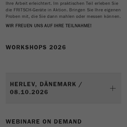
Ihre Arbeit erleichtert. Im praktischen Teil erleben Sie
Laufzeit
Ende der Sitzung
Name
__utmc
die FRITSCH-Geräte in Aktion. Bringen Sie Ihre eigenen
Proben mit, die Sie dann mahlen oder messen können.
Name
PHPSESSID
Anbieter
google
WIR FREUEN UNS AUF IHRE TEILNAHME!
Anbieter
php
Dieses Cookie gehört der Vergangenheit an und
wird von Google Analytics nicht mehr verwendet.
PHP Daten-Identifikator, gesetzt, wenn die PHP
WORKSHOPS 2026
Für die Rückwärtskompatibilität von Seiten welche
Zweck
session()-Methode verwendet wird.
noch den urchin.js Tracking-Code verwenden
Zweck
wird dieses Cookie dennoch geschrieben und
Laufzeit
Ende der Sitzung
läuft ab, wenn der Browser geschlossen wird.
Dieses Cookie muss jedoch beim Debugging und
der Verwendung des neuen ga.js Tracking-Codes
HERLEV, DÄNEMARK /
nicht berücksichtigt werden.
08.10.2026
Laufzeit
Session
Name
__utmz
WEBINARE ON DEMAND
Anbieter
google