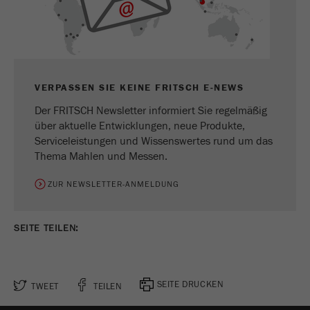
Anbieter
Yandex
Enthält das Datum des ersten Besuchs des
Zweck
Besuchers auf der Website.
Laufzeit
1 Jahr
VERPASSEN SIE KEINE FRITSCH E-NEWS
Der FRITSCH Newsletter informiert Sie regelmäßig
Name
_ym_isad
über aktuelle Entwicklungen, neue Produkte,
Serviceleistungen und Wissenswertes rund um das
Anbieter
Yandex
Thema Mahlen und Messen.
Zweck
Legt fest, ob ein Nutzer Werbeblocker hat.
ZUR NEWSLETTER-ANMELDUNG
Laufzeit
2 Tage
SEITE TEILEN:
Name
_ym_uid
Anbieter
Yandex
SEITE DRUCKEN
TWEET
TEILEN
Wird zur Identifizierung von Site-Benutzern