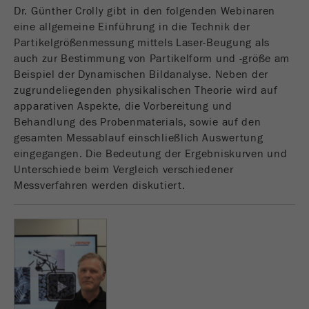
Dr. Günther Crolly gibt in den folgenden Webinaren
Dieses Cookie ist das Besucherquellen Cookie. Es
eine allgemeine Einführung in die Technik der
beinhaltet alle Besucherquellen Informationen
Partikelgrößenmessung mittels Laser-Beugung als
des aktuellen Besuches, auch Informationen
auch zur Bestimmung von Partikelform und -größe am
welche über Kampagnen Tracking-Parameter
Beispiel der Dynamischen Bildanalyse. Neben der
übergeben wurden. Ebenfalls speichert dieses
zugrundeliegenden physikalischen Theorie wird auf
Cookie ab, ob die Besucherquelle des letztes
apparativen Aspekte, die Vorbereitung und
Besuches anderst war als die aktuelle. Wenn
Behandlung des Probenmaterials, sowie auf den
Zweck
keine Informationen zur Besucherquelle ermittelt
gesamten Messablauf einschließlich Auswertung
werden können so wird das Cookie nicht
eingegangen. Die Bedeutung der Ergebniskurven und
abgeändert. Auf diesem Wege kann Google
Unterschiede beim Vergleich verschiedener
Analytics Besucherinformationen wie Conversions
Messverfahren werden diskutiert.
und E-Commerce Transaktionen einer
Besucherquelle zuordnen. Das Cookie enthält
keine historischen Informationen über
vergangene Besucherquellen.
Laufzeit
6 Monate
Name
_ga