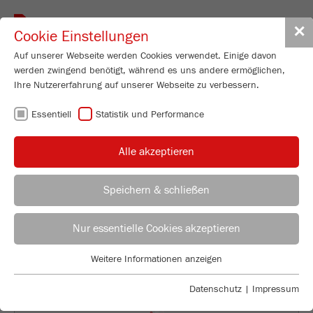
Toggle
✕
Cookie Einstellungen
navigat
Auf unserer Webseite werden Cookies verwendet. Einige davon
werden zwingend benötigt, während es uns andere ermöglichen,
Ihre Nutzererfahrung auf unserer Webseite zu verbessern.
VERPASSEN SIE
Essentiell
Statistik und Performance
KEINE FRITSCH E-
Alle akzeptieren
NEWS MEHR
Speichern & schließen
Tanja Scherer
FRITSCH GmbH - Mahlen und Messen
Nur essentielle Cookies akzeptieren
Industriestraße 8
Weitere Informationen anzeigen
55743 Idar-Oberstein
Essentiell
Essentielle Cookies werden für grundlegende Funktionen der
Datenschutz
|
Impressum
Fon
+49 67 84 70 154
Webseite benötigt. Dadurch ist gewährleistet, dass die Webseite