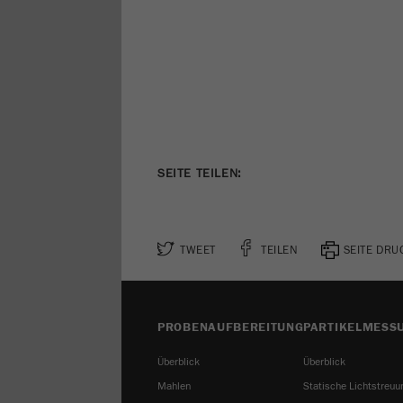
SEITE TEILEN:
TWEET
TEILEN
SEITE DR
PROBENAUFBEREITUNG
PARTIKELMESS
Überblick
Überblick
Mahlen
Statische Lichtstreuu