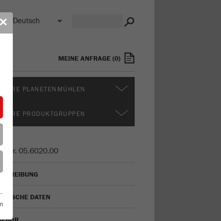
n
✕
MEINE ANFRAGE
(
0
)
ITERE PLANETENMÜHLEN
ITERE PRODUKTGRUPPEN
t.-Nr.
05.6020.00
SCHREIBUNG
CHNISCHE DATEN
m
BEHÖR