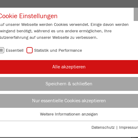
Partner-Logi
Cookie Einstellungen
Auf unserer Webseite werden Cookies verwendet. Einige davon werden
zwingend benötigt, während es uns andere ermöglichen, Ihre
ESSUNG
SERVICE
ÜBER UNS
AKTUELL
KONTAKT
Nutzererfahrung auf unserer Webseite zu verbessern.
Essentiell
Statistik und Performance
/
VERISETTE 5/2
classic line
Produktvergleich
WE
Alle akzeptieren
WE
Speichern & schließen
Bes
TTE 5/2
Nur essentielle Cookies akzeptieren
BE
Weitere Informationen anzeigen
Essentiell
TE
Essentielle Cookies werden für grundlegende Funktionen der Webseite
Datenschutz
|
Impressu
benötigt. Dadurch ist gewährleistet, dass die Webseite einwandfrei
ZU