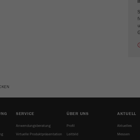
Laufzeit
1 Jahr
S
f
u
Name
_ym_isad
G
Anbieter
Yandex
Zweck
Legt fest, ob ein Nutzer Werbeblocker hat.
Laufzeit
2 Tage
Name
_ym_uid
UCKEN
Anbieter
Yandex
Zweck
Wird zur Identifizierung von Site-Benutzern verwendet.
UNG
SERVICE
ÜBER UNS
AKTUELL
Laufzeit
1 Jahr
Anwendungsberatung
Profil
Aktuelles
ng
Virtuelle Produktpräsentation
Leitbild
Messen