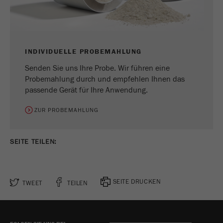
Anbieter
Yandex
Enthält das Datum des ersten Besuchs des
Zweck
Besuchers auf der Website.
INDIVIDUELLE PROBEMAHLUNG
Laufzeit
1 Jahr
Senden Sie uns Ihre Probe. Wir führen eine
Probemahlung durch und empfehlen Ihnen das
Name
_ym_isad
passende Gerät für Ihre Anwendung.
Anbieter
Yandex
ZUR PROBEMAHLUNG
Zweck
Legt fest, ob ein Nutzer Werbeblocker hat.
SEITE TEILEN:
Laufzeit
2 Tage
Name
_ym_uid
SEITE DRUCKEN
TWEET
TEILEN
Anbieter
Yandex
Wird zur Identifizierung von Site-Benutzern