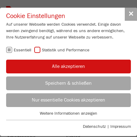
Toggle
✕
Cookie Einstellungen
navigat
Auf unserer Webseite werden Cookies verwendet. Einige davon
werden zwingend benötigt, während es uns andere ermöglichen,
Ihre Nutzererfahrung auf unserer Webseite zu verbessern.
Schlagkreuzmühle
Essentiell
Statistik und Performance
PULVERISETTE 16
Best.-Nr.
16.60X0.00
Alle akzeptieren
PRODUKT DETAILS
Speichern & schließen
BESCHREIBUNG
ANWENDUNGSBERATER
VERTRIEB FRITSCH
PRODUKT ANFRAGEN
Nur essentielle Cookies akzeptieren
TECHNISCHE DATEN
Anwendungstechnisches Labor
Weitere Informationen anzeigen
TECHNISCHE DATEN
ZUBEHÖR
Essentiell
Chris Biamonte
FRITSCH Milling and Sizing, Inc.
Essentielle Cookies werden für grundlegende Funktionen der
Datenschutz
|
Impressum
VIDEOS / 3D ANIMATIONEN
Webseite benötigt. Dadurch ist gewährleistet, dass die Webseite