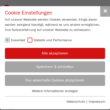
Toggle
✕
Cookie Einstellungen
navigat
Auf unserer Webseite werden Cookies verwendet. Einige davon
werden zwingend benötigt, während es uns andere ermöglichen,
Ihre Nutzererfahrung auf unserer Webseite zu verbessern.
Schlagkreuzmühle
Essentiell
Statistik und Performance
PULVERISETTE 16
Best.-Nr.
16.60X0.00
Alle akzeptieren
PRODUKT DETAILS
Speichern & schließen
BESCHREIBUNG
ANWENDUNGSBERATER
VERTRIEB FRITSCH
PRODUKT ANFRAGEN
Nur essentielle Cookies akzeptieren
TECHNISCHE DATEN
Anwendungstechnisches Labor
Weitere Informationen anzeigen
DOWNLOADS
ZUBEHÖR
Essentiell
Chris Biamonte
FRITSCH Milling and Sizing, Inc.
Essentielle Cookies werden für grundlegende Funktionen der
Datenschutz
|
Impressum
VIDEOS / 3D ANIMATIONEN
Webseite benötigt. Dadurch ist gewährleistet, dass die Webseite