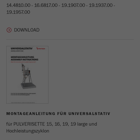
Anbieter
Yandex
14.4810.00 - 16.6817.00 - 19.1907.00 - 19.1937.00 -
19.1957.00
Enthält das Datum des ersten Besuchs des
Zweck
Besuchers auf der Website.
Laufzeit
1 Jahr
Name
_ym_isad
Anbieter
Yandex
Zweck
Legt fest, ob ein Nutzer Werbeblocker hat.
Laufzeit
2 Tage
Name
_ym_uid
MONTAGEANLEITUNG FÜR UNIVERSALSTATIV
Anbieter
Yandex
für PULVERISETTE 15, 16, 19, 19 large und
Hochleistungszyklon
Wird zur Identifizierung von Site-Benutzern