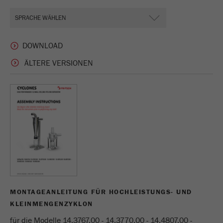
Anbieter
Google Tag Manager Google
Registriert eine eindeutige ID, die verwendet wird,
Zweck
um statistische Daten dazu, wie der Besucher die
Website nutzt, zu generieren.
ÄLTERE VERSIONEN
Laufzeit
2 Jahre
Name
_gid
Anbieter
google
Wird von Google Analytics verwendet, um die
Zweck
Anforderungsrate einzuschränken.
Laufzeit
1 Tag
MONTAGEANLEITUNG FÜR HOCHLEISTUNGS- UND
KLEINMENGENZYKLON
Name
_ym_d
für die Modelle 14.3767.00 - 14.3770.00 - 14.4807.00 -