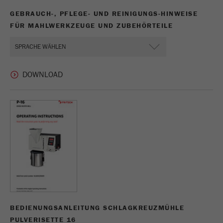
GEBRAUCH-, PFLEGE- UND REINIGUNGS-HINWEISE
Dieses Cookie ist das Besucherquellen Cookie. Es
beinhaltet alle Besucherquellen Informationen
FÜR MAHLWERKZEUGE UND ZUBEHÖRTEILE
des aktuellen Besuches, auch Informationen
welche über Kampagnen Tracking-Parameter
übergeben wurden. Ebenfalls speichert dieses
Cookie ab, ob die Besucherquelle des letztes
Besuches anderst war als die aktuelle. Wenn
Zweck
keine Informationen zur Besucherquelle ermittelt
werden können so wird das Cookie nicht
abgeändert. Auf diesem Wege kann Google
Analytics Besucherinformationen wie Conversions
und E-Commerce Transaktionen einer
Besucherquelle zuordnen. Das Cookie enthält
keine historischen Informationen über
vergangene Besucherquellen.
Laufzeit
6 Monate
BEDIENUNGSANLEITUNG SCHLAGKREUZMÜHLE
Name
_ga
PULVERISETTE 16