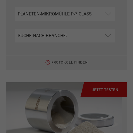
Anbieter
Yandex
Enthält das Datum des ersten Besuchs des
Zweck
Besuchers auf der Website.
Laufzeit
1 Jahr
Name
_ym_isad
PROTOKOLL FINDEN
Anbieter
Yandex
Zweck
Legt fest, ob ein Nutzer Werbeblocker hat.
Laufzeit
2 Tage
JETZT TESTEN
Name
_ym_uid
Anbieter
Yandex
Wird zur Identifizierung von Site-Benutzern