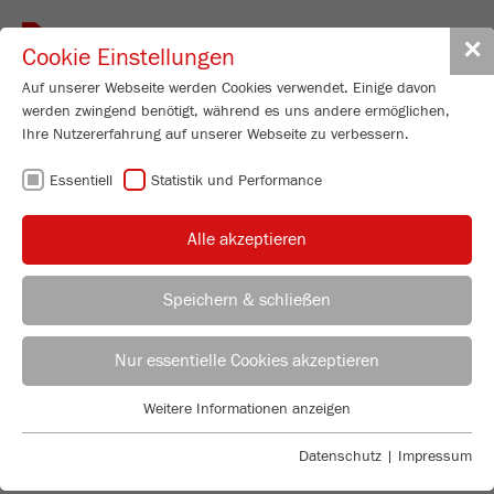
Toggle
✕
Cookie Einstellungen
navigat
Auf unserer Webseite werden Cookies verwendet. Einige davon
werden zwingend benötigt, während es uns andere ermöglichen,
Ihre Nutzererfahrung auf unserer Webseite zu verbessern.
Planeten-Mikromühle
Essentiell
Statistik und Performance
PULVERISETTE 7
classic line
Alle akzeptieren
Best.-Nr.
07.4000.00
Speichern & schließen
PRODUKT DETAILS
ANWENDUNGSBERATER
VERTRIEB FRITSCH
Nur essentielle Cookies akzeptieren
BESCHREIBUNG
PRODUKT ANFRAGEN
Anwendungstechnisches Labor
Weitere Informationen anzeigen
TECHNISCHE DATEN
Essentiell
Chris Biamonte
FRITSCH Milling and Sizing, Inc.
Essentielle Cookies werden für grundlegende Funktionen der
Datenschutz
|
Impressum
ZUBEHÖR
PRODUKTVERGLEICH
Webseite benötigt. Dadurch ist gewährleistet, dass die Webseite