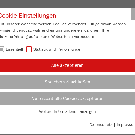
Partner-Logi
Cookie Einstellungen
Auf unserer Webseite werden Cookies verwendet. Einige davon werden
zwingend benötigt, während es uns andere ermöglichen, Ihre
ESSUNG
SERVICE
ÜBER UNS
AKTUELL
KONTAKT
Nutzererfahrung auf unserer Webseite zu verbessern.
Essentiell
Statistik und Performance
/
/
mühlen
P-14
TECHNISCHE DATEN
WE
Alle akzeptieren
WE
Speichern & schließen
99
/ 100
Nur essentielle Cookies akzeptieren
Bioz Stars
Weitere Informationen anzeigen
928 Citations
Essentiell
Powered by Bioz © 2026
Essentielle Cookies werden für grundlegende Funktionen der Webseite
Bes
Datenschutz
|
Impressu
benötigt. Dadurch ist gewährleistet, dass die Webseite einwandfrei