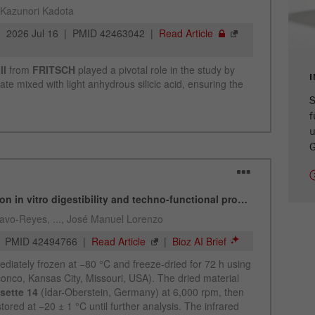
Laufzeit
1 Jahr
Name
_ym_isad
Anbieter
Yandex
S
f
Zweck
Legt fest, ob ein Nutzer Werbeblocker hat.
u
G
Laufzeit
2 Tage
Name
_ym_uid
Anbieter
Yandex
Zweck
Wird zur Identifizierung von Site-Benutzern verwendet.
Laufzeit
1 Jahr