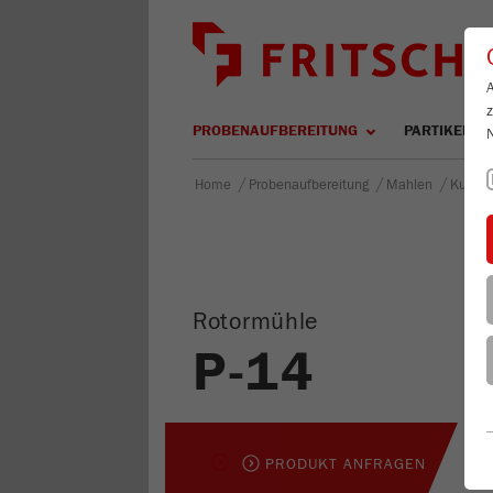
PROBENAUFBEREITUNG
PARTIKELM
/
/
/
Home
Probenaufbereitung
Mahlen
Kugel
Rotormühle
P-14
PRODUKT ANFRAGEN