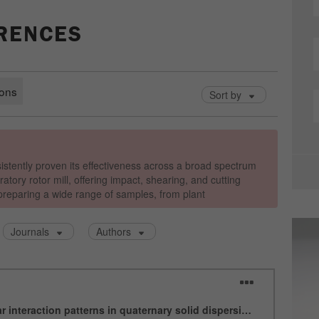
Zweck
statistische Daten dazu, wie der Besucher die Website
nutzt, zu generieren.
ERENCES
Laufzeit
2 Jahre
Name
_gid
Anbieter
google
Wird von Google Analytics verwendet, um die
Zweck
Anforderungsrate einzuschränken.
Laufzeit
1 Tag
Name
_ym_d
Anbieter
Yandex
Enthält das Datum des ersten Besuchs des Besuchers
Zweck
auf der Website.