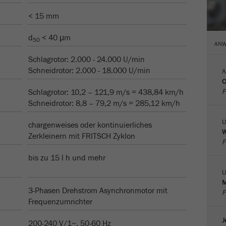
Name
__utmc
< 15 mm
Name
PHPSESSID
Anbieter
google
d
< 40 μm
50
ANW
Anbieter
php
Dieses Cookie gehört der Vergangenheit an und wird von
Schlagrotor: 2.000 - 24.000 U/min
Google Analytics nicht mehr verwendet. Für die
PHP Daten-Identifikator, gesetzt, wenn die PHP session()-
Schneidrotor: 2.000 - 18.000 U/min
Rückwärtskompatibilität von Seiten welche noch den
A
Zweck
Methode verwendet wird.
C
urchin.js Tracking-Code verwenden wird dieses Cookie
Zweck
F
Schlagrotor: 10,2 – 121,9 m/s = 438,84 km/h
dennoch geschrieben und läuft ab, wenn der Browser
Laufzeit
Ende der Sitzung
Schneidrotor: 8,8 – 79,2 m/s = 285,12 km/h
geschlossen wird. Dieses Cookie muss jedoch beim
Debugging und der Verwendung des neuen ga.js
U
chargenweises oder kontinuierliches
Tracking-Codes nicht berücksichtigt werden.
W
Zerkleinern mit FRITSCH Zyklon
F
Laufzeit
Session
bis zu 15 l h und mehr
U
Name
__utmz
M
3-Phasen Drehstrom Asynchronmotor mit
F
Anbieter
google
Frequenzumrichter
Dieses Cookie ist das Besucherquellen Cookie. Es
J
200-240 V/1~, 50-60 Hz