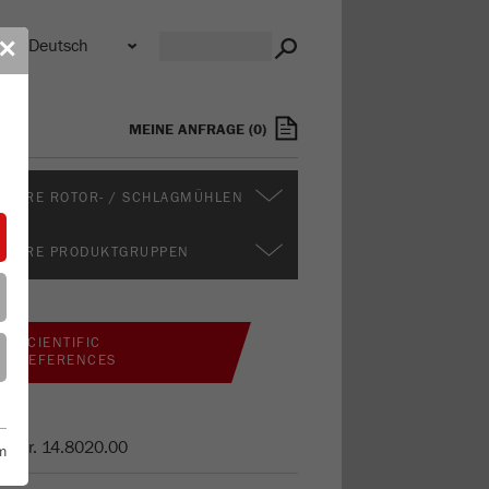
n
✕
MEINE ANFRAGE
(
0
)
ITERE ROTOR- / SCHLAGMÜHLEN
ITERE PRODUKTGRUPPEN
SCIENTIFIC
REFERENCES
t.-Nr.
14.8020.00
m