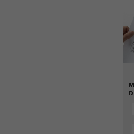
beinhaltet alle Besucherquellen Informationen des
aktuellen Besuches, auch Informationen welche über
Kampagnen Tracking-Parameter übergeben wurden.
Ebenfalls speichert dieses Cookie ab, ob die
Besucherquelle des letztes Besuches anderst war als die
Zweck
aktuelle. Wenn keine Informationen zur Besucherquelle
ermittelt werden können so wird das Cookie nicht
abgeändert. Auf diesem Wege kann Google Analytics
Besucherinformationen wie Conversions und E-Commerce
Transaktionen einer Besucherquelle zuordnen. Das Cookie
enthält keine historischen Informationen über vergangene
Besucherquellen.
M
Laufzeit
6 Monate
D
Name
_ga
Anbieter
Google Tag Manager Google
Registriert eine eindeutige ID, die verwendet wird, um