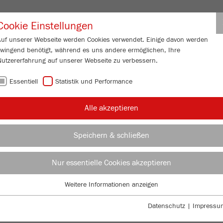
Partner-Logi
Cookie Einstellungen
Auf unserer Webseite werden Cookies verwendet. Einige davon werden
zwingend benötigt, während es uns andere ermöglichen, Ihre
ESSUNG
SERVICE
ÜBER UNS
AKTUELL
KONTAKT
Nutzererfahrung auf unserer Webseite zu verbessern.
Essentiell
Statistik und Performance
/
/
brecher
PULVERISETTE 1
classic line
VIDEOS / 3D
WE
Alle akzeptieren
WE
Speichern & schließen
Bes
Nur essentielle Cookies akzeptieren
TTE 1
Weitere Informationen anzeigen
BE
Essentiell
Essentielle Cookies werden für grundlegende Funktionen der Webseite
Datenschutz
|
Impressu
TE
benötigt. Dadurch ist gewährleistet, dass die Webseite einwandfrei