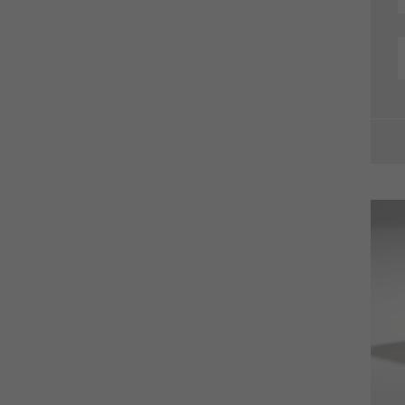
Zweck
statistische Daten dazu, wie der Besucher die Website
nutzt, zu generieren.
Laufzeit
2 Jahre
Name
_gid
Anbieter
google
Wird von Google Analytics verwendet, um die
Zweck
Anforderungsrate einzuschränken.
Laufzeit
1 Tag
Name
_ym_d
Anbieter
Yandex
Enthält das Datum des ersten Besuchs des Besuchers
Zweck
auf der Website.