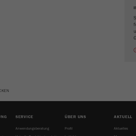
Laufzeit
1 Jahr
S
f
Name
_ym_isad
u
G
Anbieter
Yandex
Zweck
Legt fest, ob ein Nutzer Werbeblocker hat.
Laufzeit
2 Tage
Name
_ym_uid
UCKEN
Anbieter
Yandex
Zweck
Wird zur Identifizierung von Site-Benutzern verwendet.
UNG
SERVICE
ÜBER UNS
AKTUELL
Laufzeit
1 Jahr
Anwendungsberatung
Profil
Aktuelles