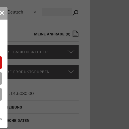
n
✕
MEINE ANFRAGE
(
0
)
ITERE BACKENBRECHER
ITERE PRODUKTGRUPPEN
t.-Nr.
01.5030.00
SCHREIBUNG
m
CHNISCHE DATEN