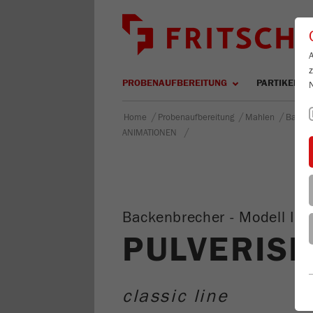
PROBENAUFBEREITUNG
PARTIKELM
/
/
/
Home
Probenaufbereitung
Mahlen
Backen
/
ANIMATIONEN
Backenbrecher - Modell I
PULVERISE
classic line