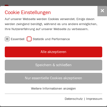
Toggle
✕
Cookie Einstellungen
navigat
Auf unserer Webseite werden Cookies verwendet. Einige davon
werden zwingend benötigt, während es uns andere ermöglichen,
Ihre Nutzererfahrung auf unserer Webseite zu verbessern.
ZURÜCK ZUM NACHRICHTENÜBERBLICK
Essentiell
Statistik und Performance
SCHULUNG IN DER
Alle akzeptieren
SCHWEIZ
Speichern & schließen
Nur essentielle Cookies akzeptieren
Weitere Informationen anzeigen
Essentiell
Essentielle Cookies werden für grundlegende Funktionen der
Datenschutz
|
Impressum
Webseite benötigt. Dadurch ist gewährleistet, dass die Webseite