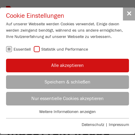
Toggle
✕
Cookie Einstellungen
navigat
Auf unserer Webseite werden Cookies verwendet. Einige davon
werden zwingend benötigt, während es uns andere ermöglichen,
Ihre Nutzererfahrung auf unserer Webseite zu verbessern.
ZURÜCK ZUR SCHEIBEN-SCHWINGMÜHLE PULVERI
Essentiell
Statistik und Performance
SETTE 9
Alle akzeptieren
BEDIENUNGS­
Speichern & schließen
ANLEITUNGEN ZU
ANWENDUNGSBERATER
VERTRIEB FRITSCH
Nur essentielle Cookies akzeptieren
ÄLTEREN MODELLEN
Anwendungstechnisches Labor
Weitere Informationen anzeigen
DER
Essentiell
Chris Biamonte
FRITSCH Milling and Sizing, Inc.
Essentielle Cookies werden für grundlegende Funktionen der
Datenschutz
|
Impressum
TABLETTENPRESSE
Webseite benötigt. Dadurch ist gewährleistet, dass die Webseite