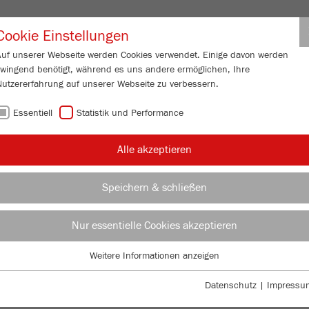
Partner-Logi
Cookie Einstellungen
Auf unserer Webseite werden Cookies verwendet. Einige davon werden
zwingend benötigt, während es uns andere ermöglichen, Ihre
ESSUNG
SERVICE
ÜBER UNS
AKTUELL
KONTAKT
Nutzererfahrung auf unserer Webseite zu verbessern.
Essentiell
Statistik und Performance
Alle akzeptieren
ÜBE
RM
Speichern & schließen
MAH
SIE
Nur essentielle Cookies akzeptieren
 Textilien
TEI
Weitere Informationen anzeigen
Essentiell
Essentielle Cookies werden für grundlegende Funktionen der Webseite
ANW
Datenschutz
|
Impressu
benötigt. Dadurch ist gewährleistet, dass die Webseite einwandfrei