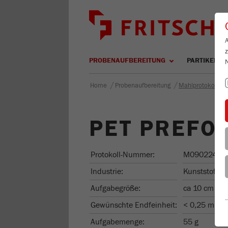
PROBENAUFBEREITUNG
PARTIKELM
/
/
Home
Probenaufbereitung
Mahlprotokolle
PET PREFO
Protokoll-Nummer:
M090224
Industrie:
Kunststoffe /
Aufgabegröße:
ca 10 cm
Gewünschte Endfeinheit:
< 0,25 mm
Aufgabemenge:
55 g