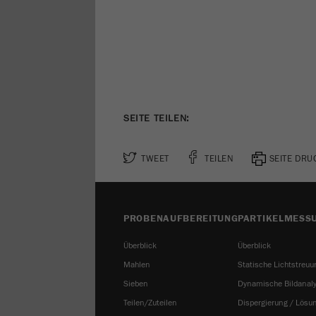
SEITE TEILEN:
TWEET
TEILEN
SEITE DR
PROBENAUFBEREITUNG
PARTIKELMESS
Überblick
Überblick
Mahlen
Statische Lichtstreuu
Sieben
Dynamische Bildanal
Teilen/Zuteilen
Dispergierung / Lösu