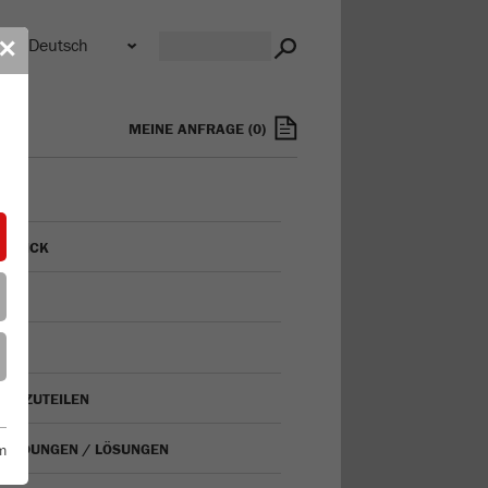
n
✕
MEINE ANFRAGE
(
0
)
RBLICK
LEN
BEN
LEN/ZUTEILEN
ENDUNGEN / LÖSUNGEN
m