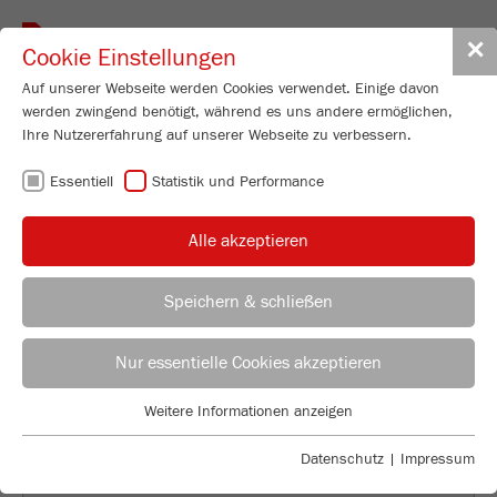
Toggle
✕
Cookie Einstellungen
navigat
Auf unserer Webseite werden Cookies verwendet. Einige davon
werden zwingend benötigt, während es uns andere ermöglichen,
Ihre Nutzererfahrung auf unserer Webseite zu verbessern.
ZURÜCK ZUR ÜBERSICHT
Essentiell
Statistik und Performance
HERSTELLUNG VON
Alle akzeptieren
MISCHUNGEN IN
LABORÜBLICHEN MENGEN -
Speichern & schließen
OFT EINE
Anwendungstechnisches Labor
HERAUSFORDERUNG
Leos Benes
Nur essentielle Cookies akzeptieren
FRITSCH GmbH - Mahlen und Messen
Weitere Informationen anzeigen
Industriestraße 8
Essentiell
55743 Idar-Oberstein
Essentielle Cookies werden für grundlegende Funktionen der
Datenschutz
|
Impressum
Webseite benötigt. Dadurch ist gewährleistet, dass die Webseite
Fon
+49 67 84 70 122