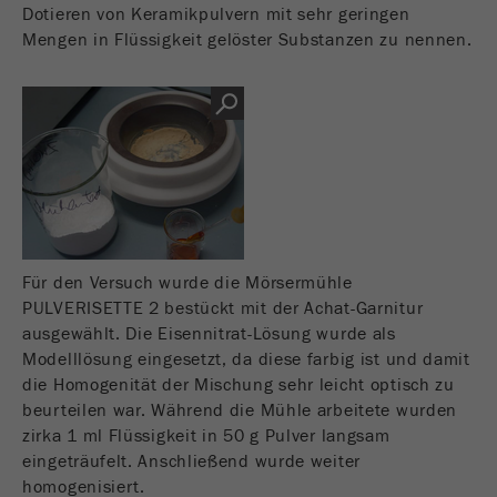
Dotieren von Keramikpulvern mit sehr geringen
Dieses Cookie ist das Besucherquellen Cookie. Es
Mengen in Flüssigkeit gelöster Substanzen zu nennen.
beinhaltet alle Besucherquellen Informationen
des aktuellen Besuches, auch Informationen
welche über Kampagnen Tracking-Parameter
übergeben wurden. Ebenfalls speichert dieses
Cookie ab, ob die Besucherquelle des letztes
Besuches anderst war als die aktuelle. Wenn
Zweck
keine Informationen zur Besucherquelle ermittelt
werden können so wird das Cookie nicht
abgeändert. Auf diesem Wege kann Google
Analytics Besucherinformationen wie Conversions
Für den Versuch wurde die Mörsermühle
und E-Commerce Transaktionen einer
PULVERISETTE 2 bestückt mit der Achat-Garnitur
Besucherquelle zuordnen. Das Cookie enthält
ausgewählt. Die Eisennitrat-Lösung wurde als
keine historischen Informationen über
Modelllösung eingesetzt, da diese farbig ist und damit
vergangene Besucherquellen.
die Homogenität der Mischung sehr leicht optisch zu
beurteilen war. Während die Mühle arbeitete wurden
Laufzeit
6 Monate
zirka 1 ml Flüssigkeit in 50 g Pulver langsam
eingeträufelt. Anschließend wurde weiter
Name
_ga
homogenisiert.