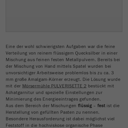
einwandfrei funktioniert.
Name
fe_typo_user
Cookie-Informationen anzeigen
Anbieter
TYPO3
Statistik und Performance
Dieser Cookie ist ein Standard-Session-Cookie
Name
__utma
Cookie-Informationen anzeigen
von TYPO3. Er speichert bei einem Benutzer-
Eine der wohl schwierigsten Aufgaben war die feine
Zweck
Login für einen geschlossenen Bereich die
Verteilung von reinem flüssigem Quecksilber in einer
Anbieter
google
eingegebenen Zugangsdaten.
Mischung aus feinen festen Metallpulvern. Bereits bei
In diesem Cookie werden die Hauptinformationen
der Mischung von Hand mittels Spatel wurden bei
Laufzeit
Ende der Sitzung
abgespeichert um Besucher zu tracken. In
unvorsichtiger Arbeitsweise problemlos bis zu ca. 3
diesem Cookie werden eine eindeutige Besucher-
mm große Amalgam-Körner erzeugt. Die Lösung wurde
Name
be_typo_user
ID, das Datum und die Zeit des ersten Besuches,
mit der
Mörsermühle PULVERISETTE 2
bestückt mit
Zweck
der Zeitpunkt zu welchem der aktive Besuch
Achatgarnitur und spezielle Einstellungen zur
Anbieter
TYPO3
gestartet wird sowie die Anzahl aller Besucher
Minimierung des Energieeintrages gefunden.
welche ein eindeutiger Besucher auf der
Aus dem Bereich der Mischungen
flüssig
–
fest
ist die
Dieser Cookie teilt der Webseite mit, ob ein
Webseite gemacht hat.
Herstellung von gefüllten Pasten zu nennen.
Zweck
Besucher im Typo3-Backend angemeldet ist und
Besondere Herausforderung ist dabei möglichst viel
die Rechte besitzt diese zu verwalten.
Laufzeit
2 Jahre
Feststoff in die hochviskose organische Phase