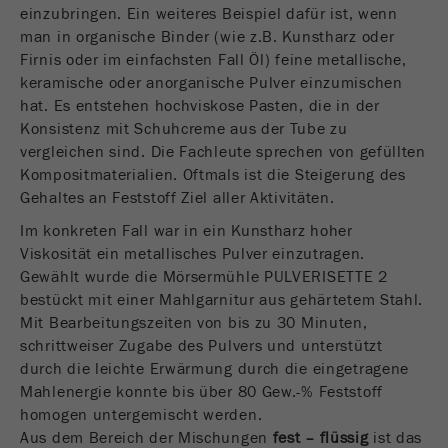
einzubringen. Ein weiteres Beispiel dafür ist, wenn
Laufzeit
Ende der Sitzung
Name
__utmc
man in organische Binder (wie z.B. Kunstharz oder
Firnis oder im einfachsten Fall Öl) feine metallische,
Name
PHPSESSID
Anbieter
google
keramische oder anorganische Pulver einzumischen
hat. Es entstehen hochviskose Pasten, die in der
Anbieter
php
Dieses Cookie gehört der Vergangenheit an und
Konsistenz mit Schuhcreme aus der Tube zu
wird von Google Analytics nicht mehr verwendet.
vergleichen sind. Die Fachleute sprechen von gefüllten
PHP Daten-Identifikator, gesetzt, wenn die PHP
Für die Rückwärtskompatibilität von Seiten welche
Zweck
Kompositmaterialien. Oftmals ist die Steigerung des
session()-Methode verwendet wird.
noch den urchin.js Tracking-Code verwenden
Gehaltes an Feststoff Ziel aller Aktivitäten.
Zweck
wird dieses Cookie dennoch geschrieben und
Laufzeit
Ende der Sitzung
läuft ab, wenn der Browser geschlossen wird.
Im konkreten Fall war in ein Kunstharz hoher
Dieses Cookie muss jedoch beim Debugging und
Viskosität ein metallisches Pulver einzutragen.
der Verwendung des neuen ga.js Tracking-Codes
Gewählt wurde die Mörsermühle PULVERISETTE 2
nicht berücksichtigt werden.
bestückt mit einer Mahlgarnitur aus gehärtetem Stahl.
Mit Bearbeitungszeiten von bis zu 30 Minuten,
Laufzeit
Session
schrittweiser Zugabe des Pulvers und unterstützt
durch die leichte Erwärmung durch die eingetragene
Name
__utmz
Mahlenergie konnte bis über 80 Gew.-% Feststoff
homogen untergemischt werden.
Anbieter
google
Aus dem Bereich der Mischungen
fest – flüssig
ist das