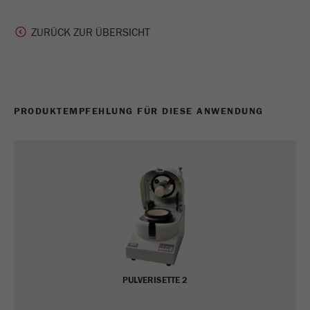
Anbieter
Yandex
ZURÜCK ZUR ÜBERSICHT
Enthält das Datum des ersten Besuchs des
Zweck
Besuchers auf der Website.
Laufzeit
1 Jahr
PRODUKTEMPFEHLUNG FÜR DIESE ANWENDUNG
Name
_ym_isad
Anbieter
Yandex
Zweck
Legt fest, ob ein Nutzer Werbeblocker hat.
Laufzeit
2 Tage
Name
_ym_uid
Anbieter
Yandex
PULVERISETTE 2
Wird zur Identifizierung von Site-Benutzern