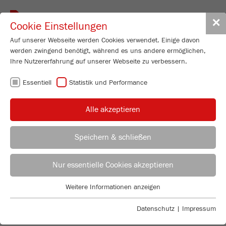
Toggle
✕
Cookie Einstellungen
navigat
Auf unserer Webseite werden Cookies verwendet. Einige davon
ZUSTÄNDIG FÜR
werden zwingend benötigt, während es uns andere ermöglichen,
Land auswählen
Ihre Nutzererfahrung auf unserer Webseite zu verbessern.
Mariusz Niemier
Essentiell
Statistik und Performance
Merazet S.A.
ul. Krauthofera 36
ZUSTÄNDIG FÜR
PL-60-203 Poznan
Alle akzeptieren
Polen
Mariusz Niemier
Fon
+48 61 8644 642
Speichern & schließen
Merazet S.A.
ul. Krauthofera 36
PL-60-203 Poznan
Nur essentielle Cookies akzeptieren
Polen
Fon
+48 61 8644 642
Weitere Informationen anzeigen
Essentiell
Joachim Jonca
Essentielle Cookies werden für grundlegende Funktionen der
Datenschutz
|
Impressum
Silesia Projekt Sp. z.o.o.
Webseite benötigt. Dadurch ist gewährleistet, dass die Webseite