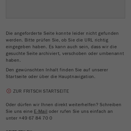
einwandfrei funktioniert.
Name
fe_typo_user
Cookie-Informationen anzeigen
Anbieter
TYPO3
Statistik und Performance
Die angeforderte Seite konnte leider nicht gefunden
Dieser Cookie ist ein Standard-Session-Cookie
werden. Bitte prüfen Sie, ob Sie die URL richtig
Name
__utma
Cookie-Informationen anzeigen
von TYPO3. Er speichert bei einem Benutzer-
eingegeben haben. Es kann auch sein, dass wir die
Zweck
Login für einen geschlossenen Bereich die
gesuchte Seite archiviert, verschoben oder umbenannt
Anbieter
google
eingegebenen Zugangsdaten.
haben.
In diesem Cookie werden die Hauptinformationen
Den gewünschten Inhalt finden Sie auf unserer
Laufzeit
Ende der Sitzung
abgespeichert um Besucher zu tracken. In
Startseite oder über die Hauptnavigation.
diesem Cookie werden eine eindeutige Besucher-
Name
be_typo_user
ID, das Datum und die Zeit des ersten Besuches,
Zweck
ZUR FRITSCH STARTSEITE
der Zeitpunkt zu welchem der aktive Besuch
Anbieter
TYPO3
gestartet wird sowie die Anzahl aller Besucher
Oder dürfen wir Ihnen direkt weiterhelfen? Schreiben
welche ein eindeutiger Besucher auf der
Dieser Cookie teilt der Webseite mit, ob ein
Sie uns eine
E-Mail
oder rufen Sie uns einfach an
Webseite gemacht hat.
Zweck
Besucher im Typo3-Backend angemeldet ist und
unter +49 67 84 70 0
die Rechte besitzt diese zu verwalten.
Laufzeit
2 Jahre