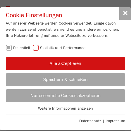
Toggle
✕
Cookie Einstellungen
navigat
Auf unserer Webseite werden Cookies verwendet. Einige davon
werden zwingend benötigt, während es uns andere ermöglichen,
Ihre Nutzererfahrung auf unserer Webseite zu verbessern.
FEHLER 404
Essentiell
Statistik und Performance
Alle akzeptieren
Speichern & schließen
Jessica Seifert
FRITSCH GmbH - Mahlen und Messen
Nur essentielle Cookies akzeptieren
Industriestraße 8
Weitere Informationen anzeigen
55743 Idar-Oberstein
Essentiell
Essentielle Cookies werden für grundlegende Funktionen der
Datenschutz
|
Impressum
Fon
+49 67 84 70 0
Webseite benötigt. Dadurch ist gewährleistet, dass die Webseite