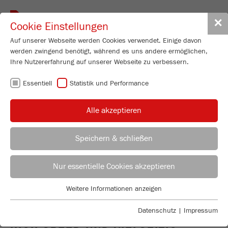
Toggle
✕
Cookie Einstellungen
navigat
Auf unserer Webseite werden Cookies verwendet. Einige davon
werden zwingend benötigt, während es uns andere ermöglichen,
Ihre Nutzererfahrung auf unserer Webseite zu verbessern.
PLANETEN-
Essentiell
Statistik und Performance
KUGELMÜHLEN -
Alle akzeptieren
HOCHLEISTUNGS-
Speichern & schließen
ALLROUNDER IM
ANWENDUNGSBERATER
VERTRIEB FRITSCH
Nur essentielle Cookies akzeptieren
LABOR-ALLTAG
Anwendungstechnisches Labor
Weitere Informationen anzeigen
Essentiell
Chris Biamonte
FRITSCH Milling and Sizing, Inc.
Essentielle Cookies werden für grundlegende Funktionen der
Datenschutz
|
Impressum
Webseite benötigt. Dadurch ist gewährleistet, dass die Webseite