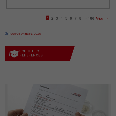
FRITSCH Milling and Sizing, Inc.
USA Headquarters
Walter De Oliveira
ANWENDUNGSBERATER
VERTRIEB FRITSCH
FRITSCH GmbH - Milling and Sizing
See more details on Bioz
Powered by Bioz © 2026
USA Headquarters
Melissa Fauth
SCIENTIFIC
REFERENCES
FRITSCH Milling and Sizing, Inc.
Jeff Scott
FRITSCH Milling and Sizing, Inc.