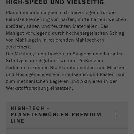
HIGH-SPEED UND VIELSEITIG
einwandfrei funktioniert.
USA Headquarters
Walter De Oliveira
Planetenmühlen eignen sich hervorragend für die
Name
fe_typo_user
Cookie-Informationen anzeigen
FRITSCH GmbH - Milling and Sizing
Feinstzerkleinerung von harten, mittelharten, weichen,
spröden, zähen und feuchten Materialien. Das
Anbieter
TYPO3
Statistik und Performance
Mahlgut vorwiegend durch hochenergetischen Schlag
USA Headquarters
Dieser Cookie ist ein Standard-Session-Cookie
von Mahlkugeln in rotierenden Mahlbechern
Melissa Fauth
Name
__utma
Cookie-Informationen anzeigen
von TYPO3. Er speichert bei einem Benutzer-
FRITSCH Milling and Sizing, Inc.
zerkleinert.
Zweck
Login für einen geschlossenen Bereich die
Die Mahlung kann trocken, in Suspension oder unter
Anbieter
google
eingegebenen Zugangsdaten.
Schutzgas durchgeführt werden. Außer zum
Jeff Scott
Zerkleinern können Sie Planetenmühlen zum Mischen
FRITSCH Milling and Sizing, Inc.
In diesem Cookie werden die Hauptinformationen
Laufzeit
Ende der Sitzung
und Homogenisieren von Emulsionen und Pasten oder
abgespeichert um Besucher zu tracken. In
zum mechanischen Legieren und Aktivieren in der
diesem Cookie werden eine eindeutige Besucher-
Name
be_typo_user
Werkstoffforschung einsetzen.
ID, das Datum und die Zeit des ersten Besuches,
Zweck
der Zeitpunkt zu welchem der aktive Besuch
Anbieter
TYPO3
gestartet wird sowie die Anzahl aller Besucher
HIGH-TECH -
welche ein eindeutiger Besucher auf der
Dieser Cookie teilt der Webseite mit, ob ein
PLANETENMÜHLEN PREMIUM
Webseite gemacht hat.
Zweck
Besucher im Typo3-Backend angemeldet ist und
LINE
die Rechte besitzt diese zu verwalten.
Laufzeit
2 Jahre