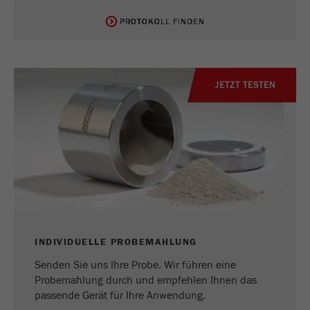
PROTOKOLL FINDEN
PROTOKOLL FINDEN
PROTOKOLL FINDEN
PROTOKOLL FINDEN
PROTOKOLL FINDEN
PROTOKOLL FINDEN
PROTOKOLL FINDEN
PROTOKOLL FINDEN
PROTOKOLL FINDEN
PROTOKOLL FINDEN
JETZT TESTEN
INDIVIDUELLE PROBEMAHLUNG
Senden Sie uns Ihre Probe. Wir führen eine
Probemahlung durch und empfehlen Ihnen das
passende Gerät für Ihre Anwendung.