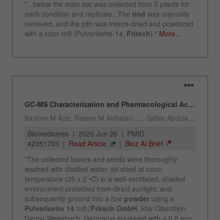
Anwendungstechnisches Labor
Chris Biamonte
FRITSCH Milling and Sizing, Inc.
USA Headquarters
Walter De Oliveira
ANWENDUNGSBERATER
VERTRIEB FRITSCH
FRITSCH GmbH - Milling and Sizing
USA Headquarters
Melissa Fauth
FRITSCH Milling and Sizing, Inc.
Jeff Scott
FRITSCH Milling and Sizing, Inc.
Anwendungstechnisches Labor