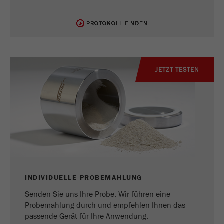
PROTOKOLL FINDEN
PROTOKOLL FINDEN
PROTOKOLL FINDEN
PROTOKOLL FINDEN
PROTOKOLL FINDEN
PROTOKOLL FINDEN
PROTOKOLL FINDEN
PROTOKOLL FINDEN
PROTOKOLL FINDEN
PROTOKOLL FINDEN
JETZT TESTEN
INDIVIDUELLE PROBEMAHLUNG
Senden Sie uns Ihre Probe. Wir führen eine
Probemahlung durch und empfehlen Ihnen das
passende Gerät für Ihre Anwendung.